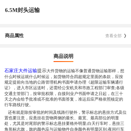
6.5M封头运输
商品属性
查看全部
商品说明
石家庄大件运输
提示
大件货物的运输不像普通货物运输那样，想
什么时候运就什么时候运，如货物符合四超规定里面的条款，应按
规定提前向当地的公路管理机构书面申请办理《超限运输车辆通行
证》，进入市区运送时，还需经公安机关和市政工程部门审查
各级
;
交通主管部门，按审批权限，自接到业户书面申请之日起，在三十
天之内会给予批准或不批准的书面答复，准运后应严格依照核定的
行车路线行驶。
还有就是除按审批的时间及线路行驶外，警示标志的悬挂方式及位
置也要注意，应悬挂在货物两侧的最长、最宽、最高部位的明显
处，尤其是对尾部的警示标志悬挂要格外明显
白天行车时，悬挂三
;
角形标志旗，旗的颜色应与运输物件自身颜色有明显区别
夜间行车
;