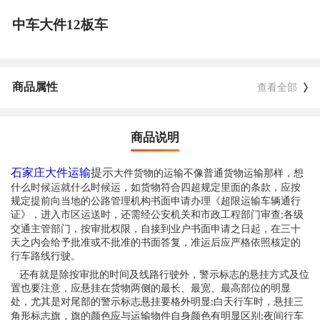
中车大件12板车
商品属性
查看全部
商品说明
石家庄大件运输
提示
大件货物的运输不像普通货物运输那样，想
什么时候运就什么时候运，如货物符合四超规定里面的条款，应按
规定提前向当地的公路管理机构书面申请办理《超限运输车辆通行
证》，进入市区运送时，还需经公安机关和市政工程部门审查
各级
;
交通主管部门，按审批权限，自接到业户书面申请之日起，在三十
天之内会给予批准或不批准的书面答复，准运后应严格依照核定的
行车路线行驶。
还有就是除按审批的时间及线路行驶外，警示标志的悬挂方式及位
置也要注意，应悬挂在货物两侧的最长、最宽、最高部位的明显
处，尤其是对尾部的警示标志悬挂要格外明显
白天行车时，悬挂三
;
角形标志旗，旗的颜色应与运输物件自身颜色有明显区别
夜间行车
;