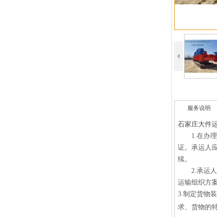
服务说明
石家庄大件
1.
在办理
证。承运人
续。
2.
承运人
运输组织方
3.
制定货物装
求、货物的