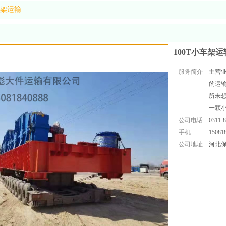
车架运输
100T小车架运
服务简介
主营
的运
所未
一颗
公司电话
0311-
手机
15081
公司地址
河北