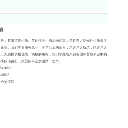
输
业务：超限货物运输、货运代理、物流仓储等，是具有大型物件运输资质
输企业。我们本着服务第一，客户至上的宗旨；急客户之所急，想客户之
想；为您提供最优质、快捷的服务；我们甘愿成为您在国际贸易事业中的
小小的铺路石，为您的事业发达添一份力。
85436661
840888
保合物流园